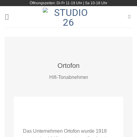
Öffnungszeiten: Di-Fr 11-19 Uhr | Sa 10-18 Uhr
Zum
Inhalt
springen
Ortofon
Hifi-Tonabnehmer
Das Unternehmen Ortofon wurde 1918