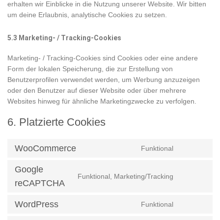
erhalten wir Einblicke in die Nutzung unserer Website. Wir bitten
um deine Erlaubnis, analytische Cookies zu setzen.
5.3 Marketing- / Tracking-Cookies
Marketing- / Tracking-Cookies sind Cookies oder eine andere
Form der lokalen Speicherung, die zur Erstellung von
Benutzerprofilen verwendet werden, um Werbung anzuzeigen
oder den Benutzer auf dieser Website oder über mehrere
Websites hinweg für ähnliche Marketingzwecke zu verfolgen.
6. Platzierte Cookies
WooCommerce
Funktional
Consent
to
Google
service
Funktional, Marketing/Tracking
Consent
woocommer
reCAPTCHA
to
service
WordPress
Funktional
Consent
google-
to
recaptcha