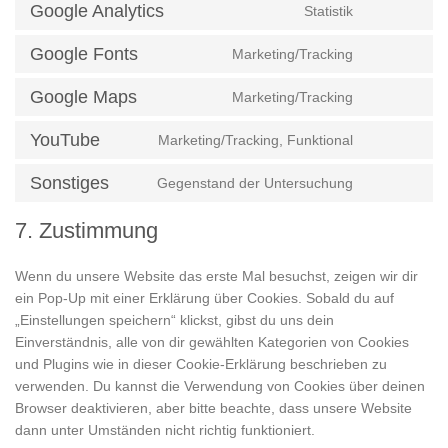
Google Analytics
Statistik
service
Consent
wordpress
to
Google Fonts
Marketing/Tracking
service
Consent
google-
to
Google Maps
Marketing/Tracking
analytics
service
Consent
google-
to
YouTube
Marketing/Tracking, Funktional
fonts
service
Consent
google-
to
Sonstiges
Gegenstand der Untersuchung
maps
service
Consent
youtube
to
7. Zustimmung
service
sonstiges
Wenn du unsere Website das erste Mal besuchst, zeigen wir dir
ein Pop-Up mit einer Erklärung über Cookies. Sobald du auf
„Einstellungen speichern“ klickst, gibst du uns dein
Einverständnis, alle von dir gewählten Kategorien von Cookies
und Plugins wie in dieser Cookie-Erklärung beschrieben zu
verwenden. Du kannst die Verwendung von Cookies über deinen
Browser deaktivieren, aber bitte beachte, dass unsere Website
dann unter Umständen nicht richtig funktioniert.