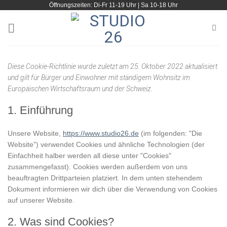
Öffnungszeiten: Di-Fr 11-19 Uhr | Sa 10-18 Uhr
Zum
Inhalt
springen
Diese Cookie-Richtlinie wurde zuletzt am 25. Oktober 2022 aktualisiert
und gilt für Bürger und Einwohner mit ständigem Wohnsitz im
Europäischen Wirtschaftsraum und der Schweiz.
1. Einführung
Unsere Website,
https://www.studio26.de
(im folgenden: "Die
Website") verwendet Cookies und ähnliche Technologien (der
Einfachheit halber werden all diese unter "Cookies"
zusammengefasst). Cookies werden außerdem von uns
beauftragten Drittparteien platziert. In dem unten stehendem
Dokument informieren wir dich über die Verwendung von Cookies
auf unserer Website.
2. Was sind Cookies?