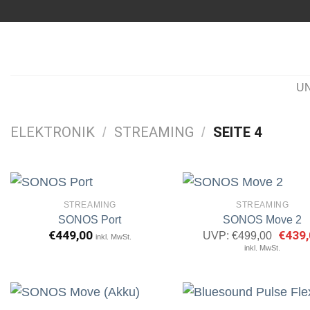
Zum
Inhalt
springen
U
ELEKTRONIK
STREAMING
SEITE 4
/
/
STREAMING
STREAMING
SONOS Port
SONOS Move 2
€
449,00
Ursprü
€
439,
UVP:
€
499,00
inkl. MwSt.
Artikel
A
Preis
inkl. MwSt.
merken
m
war:
€499,