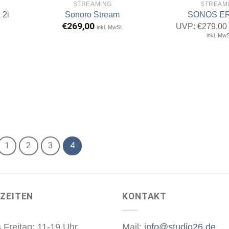
STREAMING
STREAM
 2i
Sonoro Stream
SONOS ER
€
269,00
UVP:
€
279,00
inkl. MwSt.
rtikel
Artikel
inkl. MwS
erken
merken
1
2
3
4
ZEITEN
KONTAKT
 Freitag: 11-19 Uhr
Mail:
info@studio26.de