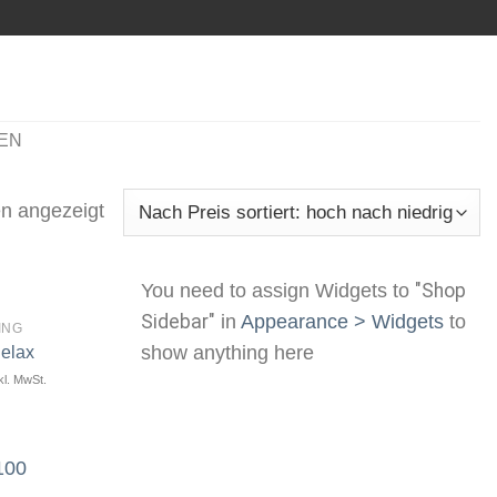
EN
n angezeigt
You need to assign Widgets to
"Shop
Sidebar"
in
Appearance > Widgets
to
ING
show anything here
elax
kl. MwSt.
Artikel
merken