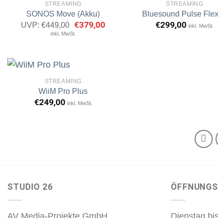
STREAMING
STREAMING
SONOS Move (Akku)
Bluesound Pulse Flex
Ursprünglicher
€
379,00
Aktueller
€
299,00
UVP:
€
449,00
inkl. MwSt.
Artikel
A
Preis
Preis
inkl. MwSt.
merken
m
war:
ist:
€449,00
€379,00.
STREAMING
WiiM Pro Plus
€
249,00
inkl. MwSt.
Artikel
merken
STUDIO 26
ÖFFNUNGS
AV Media-Projekte GmbH
Dienstag bis