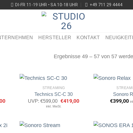
DI-FR 11-19 UHR • SA 10-18 UHR
+49 711 29 4444
NTERNEHMEN
HERSTELLER
KONTAKT
NEUIGKEIT
Ergebnisse 49 – 57 von 57 werde
STREAMING
STREAM
Technics SC-C 30
Sonoro R
nglicher
00
Aktueller
Ursprünglicher
€
419,00
Aktueller
€
399,00
UVP:
€
599,00
in
rtikel
Artikel
Preis
Preis
Preis
inkl. MwSt.
erken
merken
ist:
war:
ist:
00
€439,00.
€599,00
€419,00.